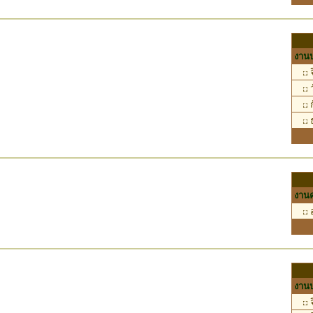
งานบ
จ
ว
ก
ธ
งานค
อ
งานบ
จ