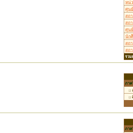
หน่
ศูน
สถา
สถา
ศูน
นักศ
สถา
สถา
รวม
ภาคว
อ
ศ
ภาคว