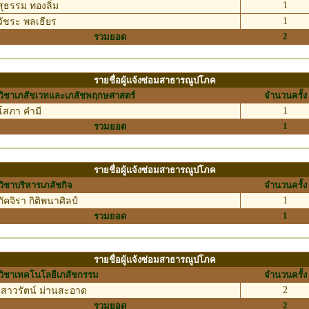
1
ุธรรม ทองลิ่ม
1
ัชระ พลเธียร
2
รวมยอด
รายชื่อผู้แจ้งซ่อมสาธารณูปโภค
ิชาเภสัชเวทและเภสัชพฤกษศาสตร์
จำนวนครั้ง
1
สภา คำมี
1
รวมยอด
รายชื่อผู้แจ้งซ่อมสาธารณูปโภค
ิชาบริหารเภสัชกิจ
จำนวนครั้ง
1
ัคจิรา กิติพนาศิลป์
1
รวมยอด
รายชื่อผู้แจ้งซ่อมสาธารณูปโภค
ิชาเทคโนโลยีเภสัชกรรม
จำนวนครั้ง
2
สาวรัตน์ ม่านสะอาด
2
รวมยอด