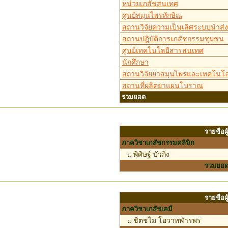
หน่วยเภสัชสนเทศ
ศูนย์สมุนไพรทักษิณ
สถานวิจัยความเป็นเลิศระบบนำส่
สถานปฎิบัติการเภสัชกรรมชุมชน
ศูนย์เทคโนโลยีสารสนเทศ
นักศึกษา
สถานวิจัยยาสมุนไพรและเทคโนโล
สถานที่ผลิตยาแผนโบราณ
รวมยอด
รายชื่อ
ภาควิชาเภสัชกรรมคลินิก
พิศิษฐ์ บัวกิ่ง
รวมยอ
รายชื่อ
ภาควิชาเภสัชเคมี
ชิตชไม โอวาทฬารพร