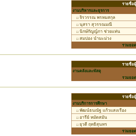
รายชื่อ
งานบริหารและธุรการ
จิรวรรณ พรหมสกุล
นุสรา สุวรรณมณี
นิกษ์กัญญ์ภา ช่วยแท่น
สมปอง นำมะม่วง
รวมยอ
รายชื่อ
งานคลังและพัสดุ
รวมยอ
รายชื่อ
งานบริการการศึกษา
พัฒน์ธนณัฐ แก้วแสงเรือง
อารีย์ หมัดสมัน
ยุวดี ฤทธิสุนทร
รวมยอ